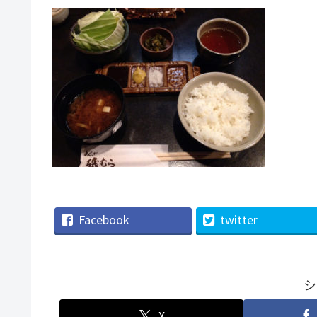
Facebook
twitter
シ
X