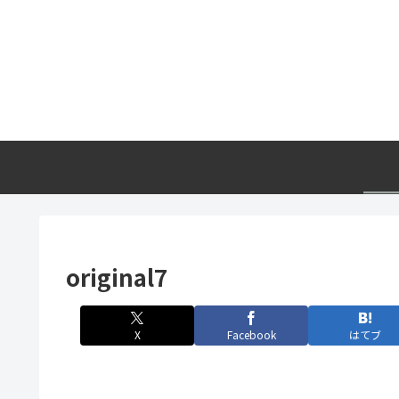
original7
X
Facebook
はてブ