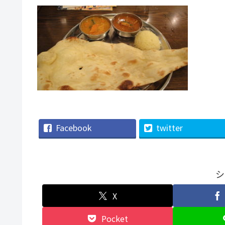
Facebook
twitter
シ
X
Pocket