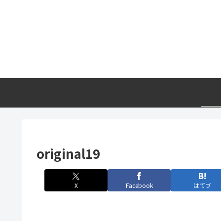
original19
X
Facebook
はてブ