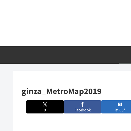
ginza_MetroMap2019
X
Facebook
はてブ