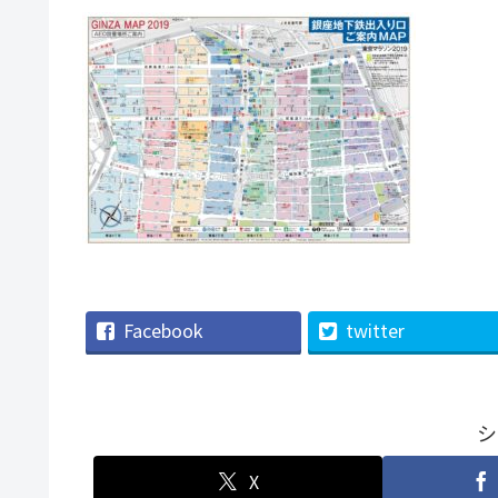
Facebook
twitter
シ
X