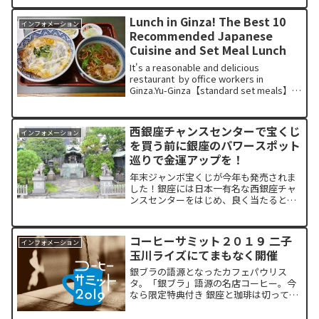
Lunch in Ginza! The Best 10
インフォメーション
Recommended Japanese
Cuisine and Set Meal Lunch
It's a reasonable and delicious
restaurant by office workers in
Ginza.Yu-Ginza【standard set meals】A
restaurant where yo...
西銀座チャンスセンターで宝くじ
インフォメーション
を買う前に銀座のパワースポット
巡りで金運アップを！
年末ジャンボ宝くじが今年も発売されま
した！銀座には日本一有名な西銀座チャ
ンスセンターをはじめ、良く当たると言
われる宝くじ売場がたくさんあります。
なぜ銀座の宝くじ売場からの当選が多い
のか？銀座の地名の由来を調べてみると
コーヒーサミット２０１９ 二子
インフォメーション
納得。ちょっとスピリチュ...
玉川ライズにてまもなく開催
銀ブラの語源となったカフェパウリス
タ。「銀ブラ」語源の名店コーヒー。今
なら限定特典付き 銀座と珈琲は切っても
切れない深い関係。そんな珈琲のイベン
トが週末、二子玉川ライズで開催されま