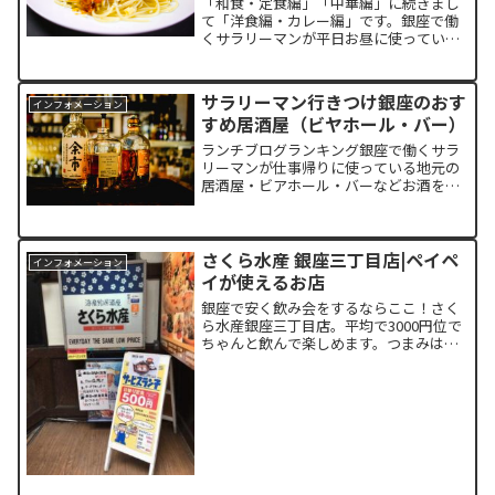
「和食・定食編」「中華編」に続きまし
て「洋食編・カレー編」です。銀座で働
くサラリーマンが平日お昼に使っている
安くておいしいお店をまとめました。ワ
ンコインとまではいきませんが、1000円
前後で満足できるランチをご紹介しま
サラリーマン行きつけ銀座のおす
インフォメーション
す。ランチブログランキ...
すめ居酒屋（ビヤホール・バー）
ランチブログランキング銀座で働くサラ
リーマンが仕事帰りに使っている地元の
居酒屋・ビアホール・バーなどお酒を楽
しめるお店をまとめてみました。普段使
いや忘年会、新年会のお店探しのヒント
としてお使いください。飲み会の幹事の
方はこちらもご覧下さい舟...
さくら水産 銀座三丁目店|ペイペ
インフォメーション
イが使えるお店
銀座で安く飲み会をするならここ！さく
ら水産銀座三丁目店。平均で3000円位で
ちゃんと飲んで楽しめます。つまみは、
魚肉ソーセージの50円を始め一品300円
以下のメニューも充実しています。ペイ
ペイ使えます！魚肉ソーセージ 54円出典:
さくら水産...