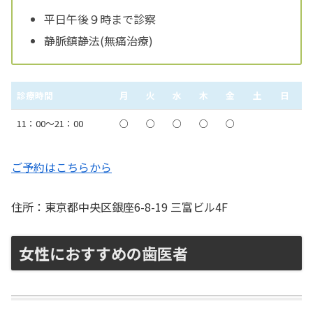
平日午後９時まで診察
静脈鎮静法(無痛治療)
診療時間
月
火
水
木
金
土
日
11：00〜21：00
○
○
○
○
○
ご予約はこちらから
住所：東京都中央区銀座6-8-19 三富ビル4F
女性におすすめの歯医者