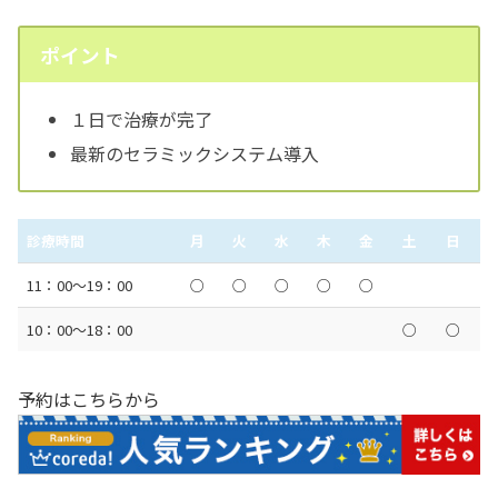
ポイント
１日で治療が完了
最新のセラミックシステム導入
診療時間
月
火
水
木
金
土
日
11：00〜19：00
○
○
○
○
○
10：00〜18：00
○
○
予約はこちらから