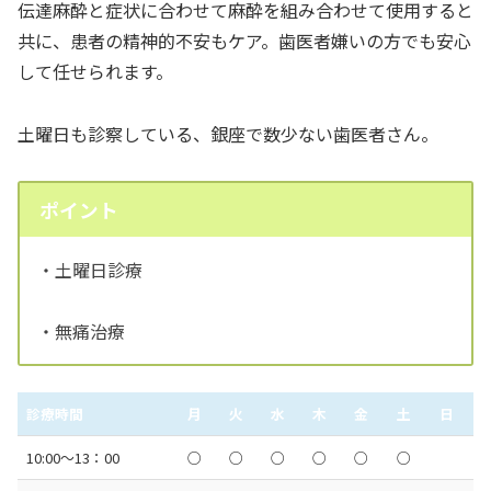
伝達麻酔と症状に合わせて麻酔を組み合わせて使用すると
共に、患者の精神的不安もケア。歯医者嫌いの方でも安心
して任せられます。
土曜日も診察している、銀座で数少ない歯医者さん。
ポイント
・土曜日診療
・無痛治療
診療時間
月
火
水
木
金
土
日
10:00〜13：00
○
○
○
○
○
○