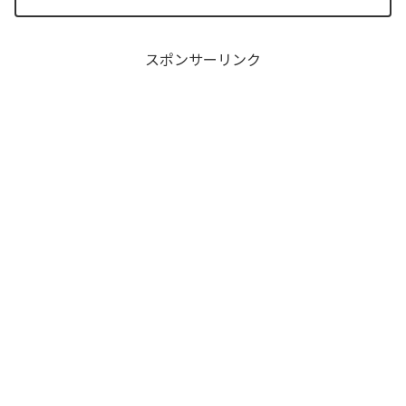
す。(このイベントと銀座は関係ないで
す。)２月９日(土)・１...
スポンサーリンク