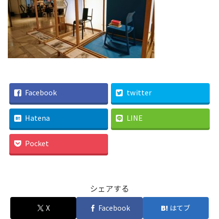
Facebook
twitter
Hatena
LINE
Pocket
シェアする
X
Facebook
はてブ