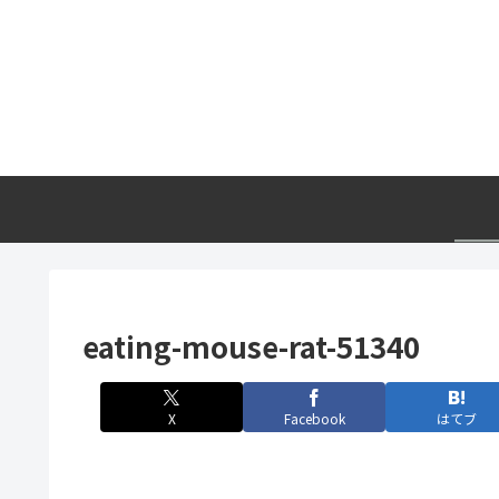
eating-mouse-rat-51340
X
Facebook
はてブ