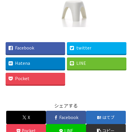
Facebook
twitter
Hatena
LINE
Pocket
シェアする
X
Facebook
はてブ
Pocket
LINE
コピー