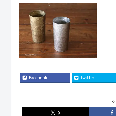
Facebook
twitter
シ
X