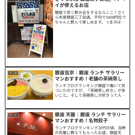
イが使えるお店
銀座で安く飲み会をするならここ！さく
ら水産銀座三丁目店。平均で3000円位で
ちゃんと飲んで楽しめます。つまみは、
魚肉ソーセージの50円を始め一品300円
以下のメニューも充実しています。ペイ
ペイ使えます！魚肉ソーセージ 54円出典:
さくら水産...
銀座吉宗｜銀座 ランチ サラリー
ランチ
マンおすすめ！老舗の茶碗蒸し
ランチブログランキング銀座で働いて気
づいたのですが、「茶碗蒸し好き」が多
いこと。そして茶碗蒸しが好きって人
は、品のある、大人が多いこと。「早く
品のある大人になりたい！」ということ
で今日は茶碗蒸しにまつわるお話しで
銀座 天龍｜銀座 ランチ サラリー
す。茶碗蒸しの歴史は古く、1...
ランチ
マンおすすめ！名物餃子
ランチブログランキング20代の頃、当時
の先輩に教えてもらったお店、銀座天