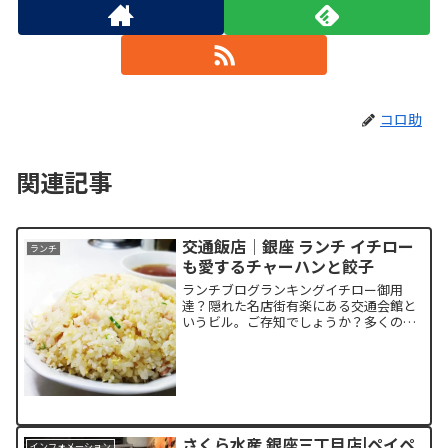
コロ助
関連記事
交通飯店│銀座 ランチ イチロー
ランチ
も愛するチャーハンと餃子
ランチブログランキングイチロー御用
達？隠れた名店街有楽にある交通会館と
いうビル。ご存知でしょうか？多くの人
はパスポート申請の窓口がある建物、献
血ルームがある建物、最上階の回転レス
トランというイメージが強いのではない
でしょうか？その交通会館の...
さくら水産 銀座三丁目店|ペイペ
インフォメーション