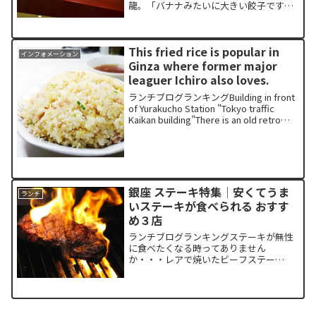
龍。「バナナみたいに大きい餃子ですご
いおいしいんだよ！」と連れて行かれた
のを思い出します。本日は昭和24年創業
の老舗の北京料理店「天龍」を紹介しま
This fried rice is popular in
す。銀座おすすめランチ...
インフォメーション
Ginza where former major
leaguer Ichiro also loves.
ランチブログランキングBuilding in front
of Yurakucho Station "Tokyo traffic
Kaikan building"There is an old retro
restaurant area i...
銀座 ステーキ特集│安くてうま
ランチ
いステーキが食べられる おすす
め３店
ランチブログランキングステーキが無性
に食べたくなる時ってありません
か・・・レアで焼いたビーフステー
キ・・・鉄板で肉汁が音をジュージュー
と音を立てて運ばれてくる時のあの瞬間
考えるだけでもヨダレがでます。そこで
本日は安くてうまいステーキが食べら...